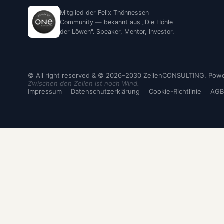
Mitglied der Felix Thönnessen
Community — bekannt aus „Die Höhle
der Löwen". Speaker, Mentor, Investor.
© All right reserved & © 2026–2030 ZeilenCONSULTING. Power
Zwischen den Zeilen ist noch Wind.
Impressum
Datenschutzerklärung
Cookie-Richtlinie
AGB