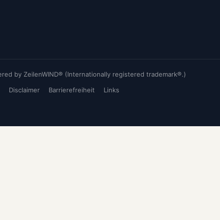
ed by ZeilenWIND® (Internationally registered trademark®.)
Disclaimer
Barrierefreiheit
Links