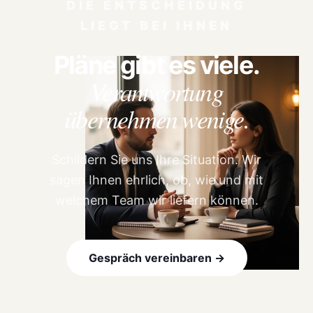
DIE ENTSCHEIDUNG
LIEGT BEI IHNEN
Pläne gibt es viele.
Verantwortung
übernehmen wenige.
Schildern Sie uns Ihre Situation. Wir
sagen Ihnen ehrlich, ob, wie und mit
welchem Team wir liefern können.
Gespräch vereinbaren →