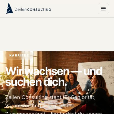
KARRIERE
Wir wachsen — und
suchen dich.
Zeilen Consulting steht für Seniorität,
Verantwortung und moderne