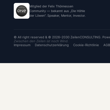
Mitglied der Felix Thönnessen
Community — bekannt aus „Die Höhle
der Löwen". Speaker, Mentor, Investor.
© All right reserved & © 2026–2030 ZeilenCONSULTING. Power
Zwischen den Zeilen ist noch Wind.
Impressum
Datenschutzerklärung
Cookie-Richtlinie
AGB