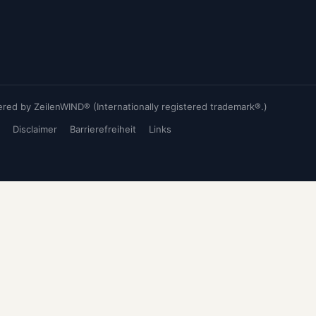
ed by ZeilenWIND® (Internationally registered trademark®.)
Disclaimer
Barrierefreiheit
Links